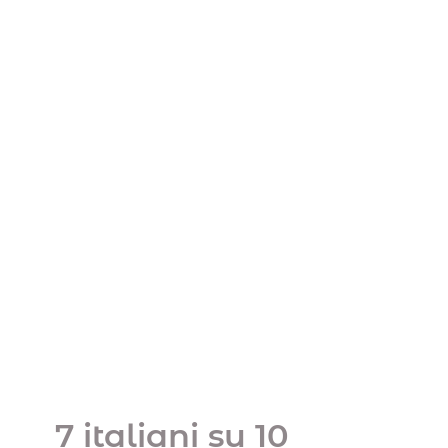
7 italiani su 10
soffrono di ansia
finanziaria, il rimedio?
L’educazione
finanziaria
Uncategorized
7 italiani su 10