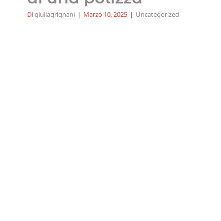
Di
giuliagrignani
|
Marzo 10, 2025
|
Uncategorized
In Europa 1 donna su
3 investe, +11% in un
anno. In Italia la metà
dei nuovi investitori
sarà donna
Uncategorized