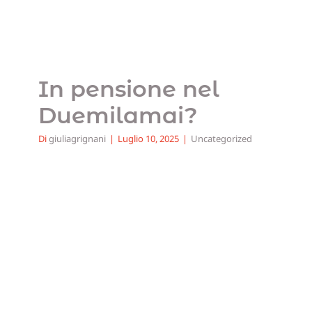
In pensione nel
Duemilamai?
Di
giuliagrignani
|
Luglio 10, 2025
|
Uncategorized
Obbligazioni, tutti le
vogliono ma pochi le