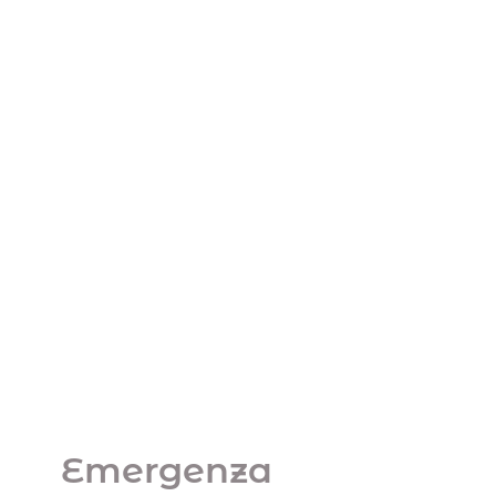
sistema verso il
collasso, ma solo 1 su
4 investe in
previdenza integrativa
Uncategorized
Emergenza