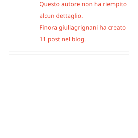
Questo autore non ha riempito
Blog
alcun dettaglio.
Finora giuliagrignani ha creato
Sostien
11 post nel blog.
Contatt
In pensione nel
Duemilamai?
Uncategorized