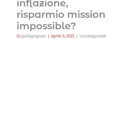
inflazione,
risparmio mission
impossible?
Di
giuliagrignani
|
Aprile 9, 2025
|
Uncategorized
TFR in azienda o
fondo pensione? Le
cose da sapere per
fare una scelta