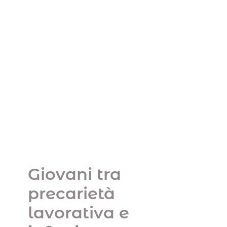
Giovani tra precarietà
lavorativa e inflazione,
risparmio mission
impossible?
Uncategorized
Giovani tra
precarietà
lavorativa e