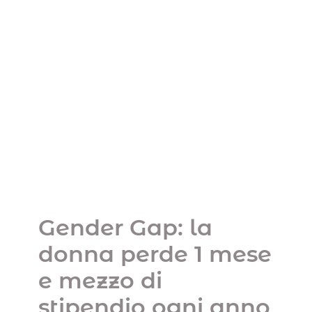
Gender Gap: la donna
perde 1 mese e mezzo
di stipendio ogni anno
rispetto al collega
maschio
Uncategorized
Gender Gap: la
donna perde 1 mese
e mezzo di
stipendio ogni anno