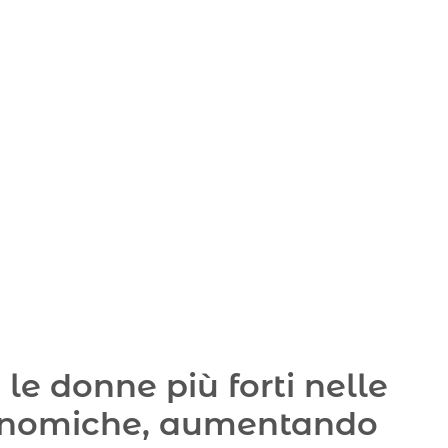
e donne più forti nelle
onomiche
,
aumentando