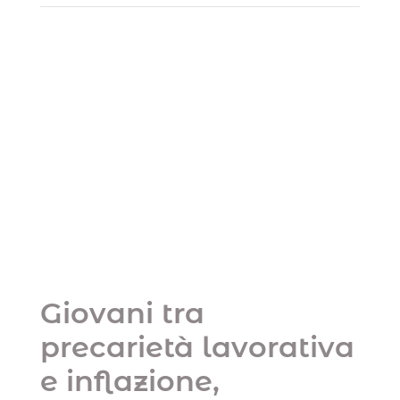
Giovani tra
precarietà
lavorativa e
inflazione, risparmio
mission impossible?
Uncategorized
Giovani tra
precarietà lavorativa
e inflazione,