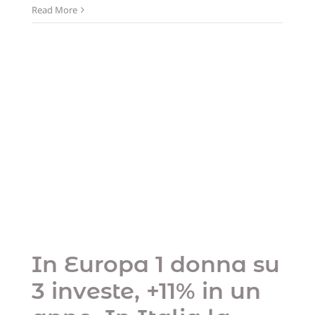
Read More
In Europa 1 donna
su 3 investe, +11% in
un anno. In Italia la
metà dei nuovi
investitori sarà
donna
Uncategorized
In Europa 1 donna su
3 investe, +11% in un