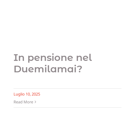
In pensione nel
Duemilamai?
Blog
Uncategorized
Sostien
Contatt
In pensione nel
Duemilamai?
Luglio 10, 2025
Read More