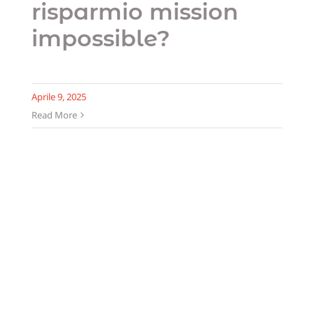
risparmio mission
impossible?
Aprile 9, 2025
Read More
TFR in azienda o
fondo pensione? Le
cose da sapere per
fare una scelta
Uncategorized