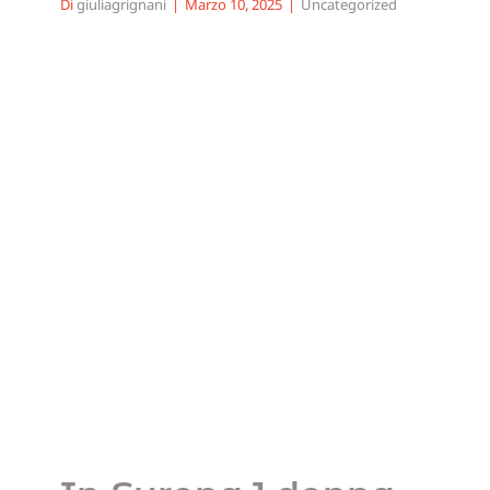
Di
giuliagrignani
|
Marzo 10, 2025
|
Uncategorized
In Europa 1 donna su
3 investe, +11% in un
anno. In Italia la metà
dei nuovi investitori
sarà donna
Uncategorized