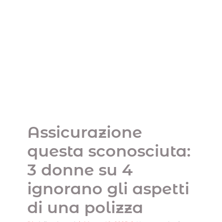
Assicurazione questa
sconosciuta: 3 donne
Blog
su 4 ignorano gli
aspetti di una polizza
Sostien
Uncategorized
Contatt
Assicurazione
questa sconosciuta:
3 donne su 4
ignorano gli aspetti
di una polizza