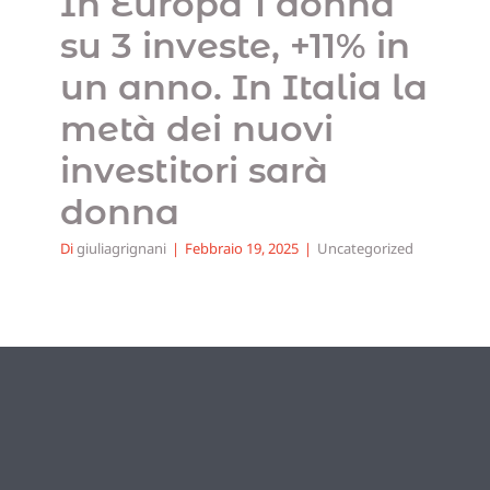
In Europa 1 donna
su 3 investe, +11% in
un anno. In Italia la
metà dei nuovi
investitori sarà
donna
Di
giuliagrignani
|
Febbraio 19, 2025
|
Uncategorized