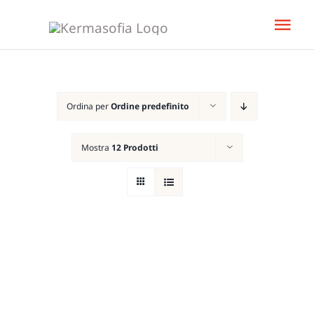
Salta
Tog
al
Nav
contenuto
Home
Ordina per
Ordine predefinito
Libro
Mostra
12 Prodotti
KeBud
Corsi
Bisogn
Team