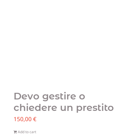
Blog
Sostien
Contatt
Devo gestire o
chiedere un prestito
150,00
€
Add to cart