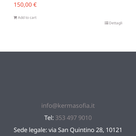
150,00
€
Add to cart
Dettagli
info@kermasofia.it
Tel:
353 497 9010
Sede legale: via San Quintino 28, 10121