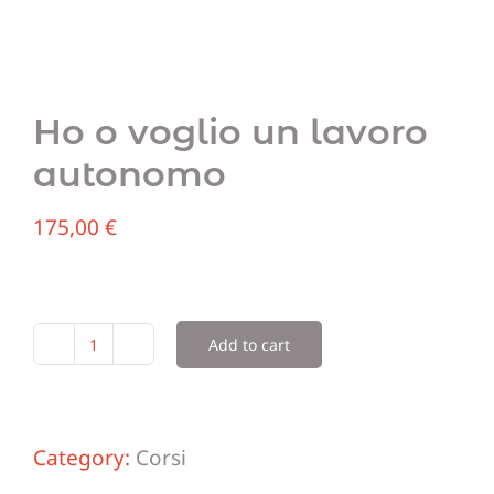
Blog
Ho o voglio un lavoro
Sostien
autonomo
Contatt
175,00
€
Add to cart
Ho
o
voglio
Category:
Corsi
un