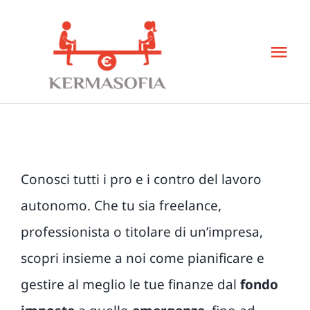
Salta
al
Tog
contenuto
Nav
Home
Libro
Conosci tutti i pro e i contro del lavoro
KeBudget
autonomo. Che tu sia freelance,
professionista o titolare di un’impresa,
Corsi
scopri insieme a noi come pianificare e
Bisogni
gestire al meglio le tue finanze dal
fondo