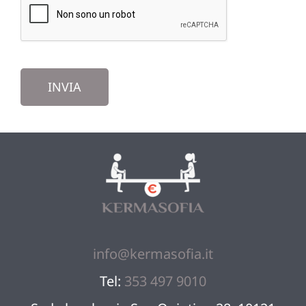
INVIA
info@kermasofia.it
Tel:
353 497 9010