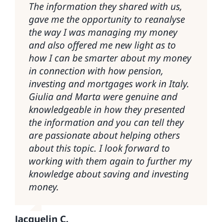
The information they shared with us,
osavo approfondire temi tanto distanti
socialmente approvato occuparsi di
organizzare meglio le mie spese future.
risultati particolarmente ostici!
gave me the opportunity to reanalyse
da me, per quanto essenziali. Ho
soldi, soprattutto se propri. I soldi
Grazie alle due insegnanti,
Consiglio a tuttə di seguire Kermasofia
the way I was managing my money
scoperto che l’approccio al mondo
sono l’ultimo tabù. Il percorso di
preparatissime.
nei loro progetti!
and also offered me new light as to
finanziario è semplice, se guidato dalla
Kermasofia accompagna ad acquisire
how I can be smarter about my money
giusta competenza.
consapevolezza, conoscenza, strumenti
Valentina T.
Roberta T.
in connection with how pension,
concreti e la costruzione di una
investing and mortgages work in Italy.
propria strategia. Necessario.
Lorenzo G.
Giulia and Marta were genuine and
knowledgeable in how they presented
Caterina B.
the information and you can tell they
are passionate about helping others
about this topic. I look forward to
working with them again to further my
knowledge about saving and investing
money.
Jacquelin C.