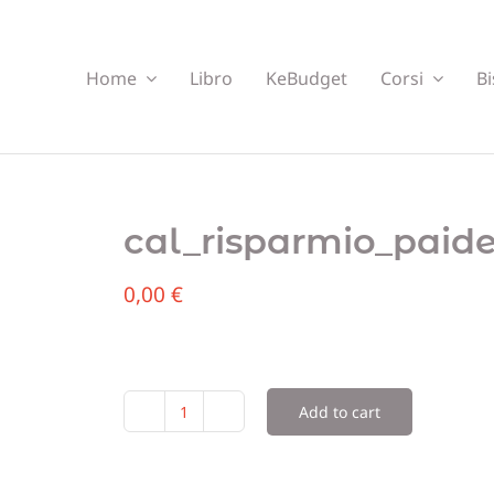
Home
Libro
KeBudget
Corsi
Bi
cal_risparmio_paid
0,00
€
Add to cart
cal_risparmio_paidevent15
quantity