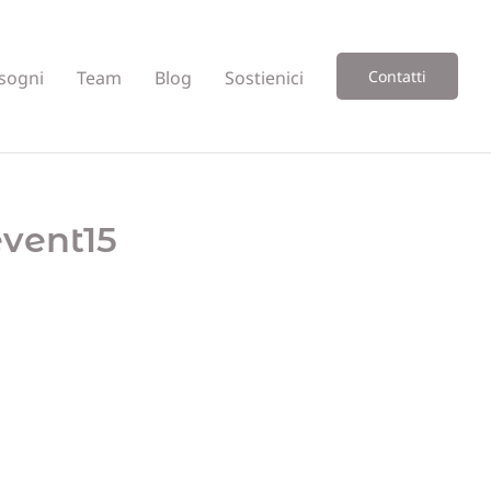
sogni
Team
Blog
Sostienici
Contatti
event15