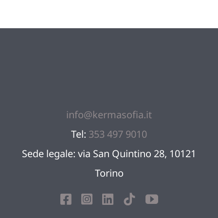
Blog
Sostien
Contatt
info@kermasofia.it
Tel:
353 497 9010
Sede legale: via San Quintino 28, 10121
Torino