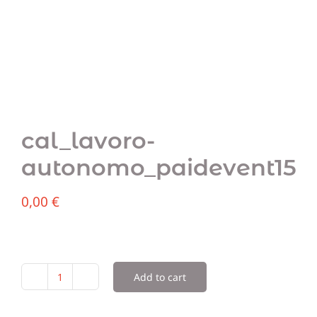
Team
Blog
Sostien
cal_lavoro-
Contatt
autonomo_paidevent15
0,00
€
Add to cart
cal_lavoro-
autonomo_paidevent15