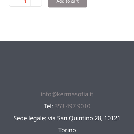
Add to cart
cal_investimenti_paidevent60
Team
quantity
Blog
Sostien
Contatt
info@kermasofia.it
Tel:
353 497 9010
Sede legale: via San Quintino 28, 10121
Torino