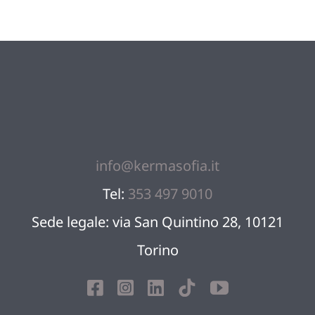
Blog
Sostien
Contatt
info@kermasofia.it
Tel:
353 497 9010
Sede legale: via San Quintino 28, 10121
Torino