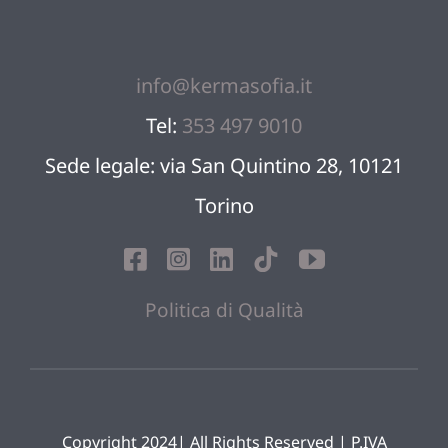
Blog
info@kermasofia.it
Sostien
Tel:
353 497 9010
Sede legale: via San Quintino 28, 10121
Contatt
Torino
Politica di Qualità
Copyright 2024| All Rights Reserved | P.IVA