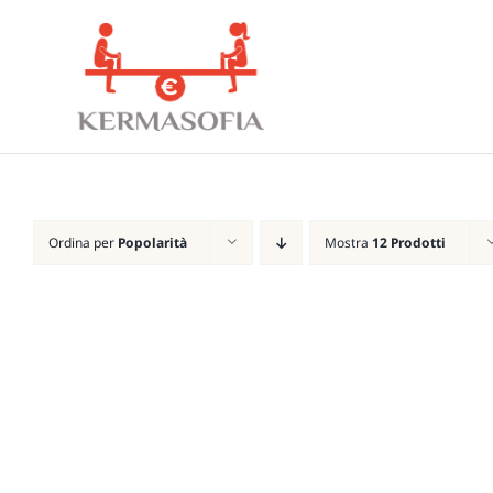
Salta
al
contenuto
Ordina per
Popolarità
Mostra
12 Prodotti