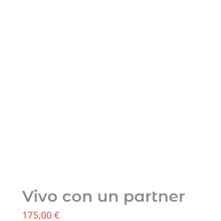
Team
Blog
Sostien
Contatt
Vivo con un partner
175,00
€