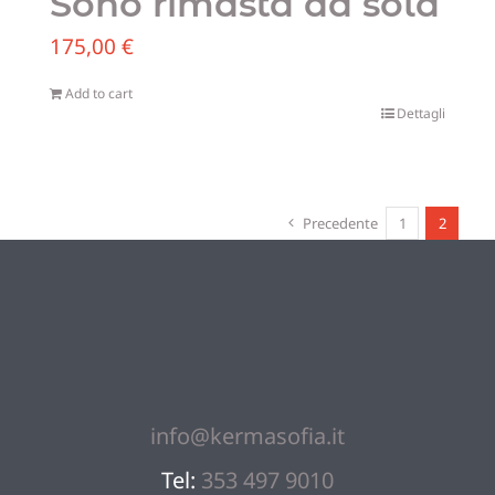
Sono rimasta da sola
175,00
€
Add to cart
Dettagli
Precedente
1
2
info@kermasofia.it
Tel:
353 497 9010