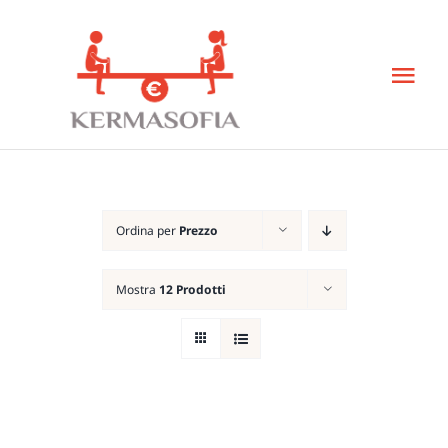
Salta
al
Tog
contenuto
Nav
Home
Libro
Ordina per
Prezzo
KeBud
Mostra
12 Prodotti
Corsi
Bisogn