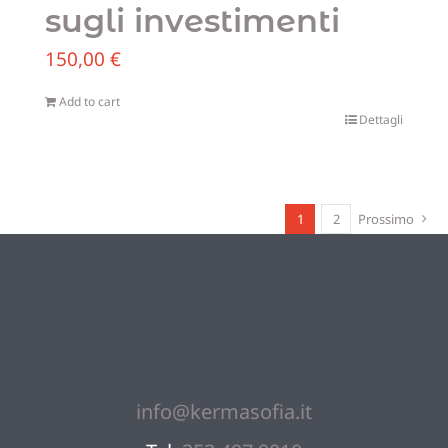
sugli investimenti
150,00
€
Add to cart
Dettagli
1
2
Prossimo
info@kermasofia.it