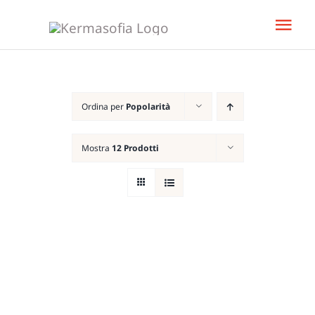
Salta
Tog
al
Nav
contenuto
Home
Ordina per
Popolarità
Libro
Mostra
12 Prodotti
KeBud
Corsi
Bisogn
Team