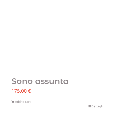
Blog
Sostien
Contatt
Sono assunta
175,00
€
Add to cart
Dettagli