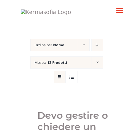
Salta
Tog
al
Nav
contenuto
Home
Ordina per
Nome
Libro
Mostra
12 Prodotti
KeBud
Corsi
Bisogn
Devo gestire o
chiedere un
Team