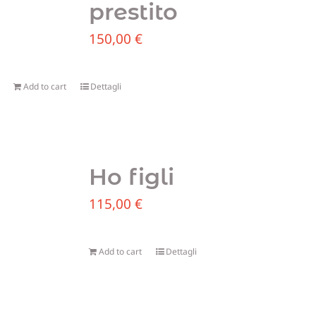
prestito
Blog
150,00
€
Sostien
Add to cart
Dettagli
Contatt
Ho figli
115,00
€
Add to cart
Dettagli