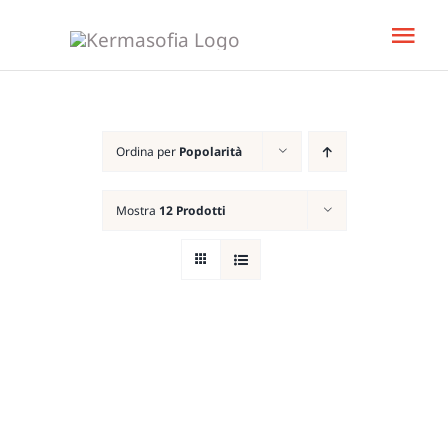
Salta
Tog
al
Nav
contenuto
Home
Ordina per
Popolarità
Libro
Mostra
12 Prodotti
KeBud
Corsi
Bisogn
Team