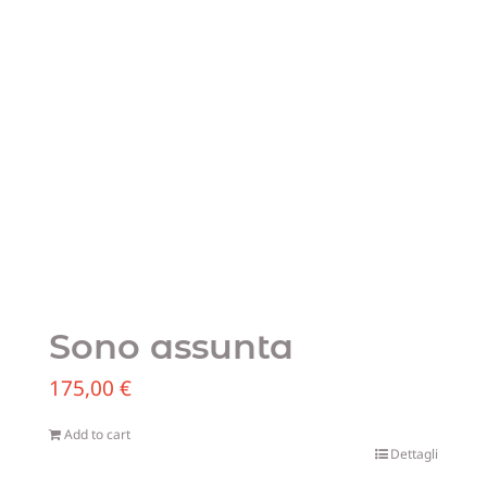
Blog
Sostien
Contatt
Sono assunta
175,00
€
Add to cart
Dettagli