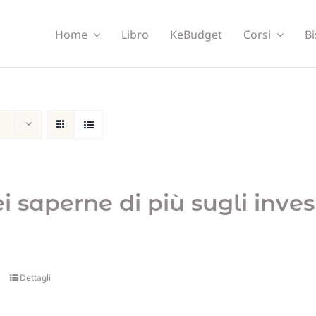
Home
Libro
KeBudget
Corsi
Bi
ei saperne di più sugli inve
Dettagli