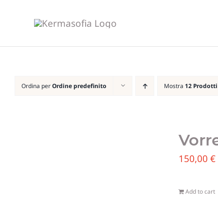
Salta
al
contenuto
Ordina per
Ordine predefinito
Mostra
12 Prodotti
Vorr
150,00
€
Add to cart