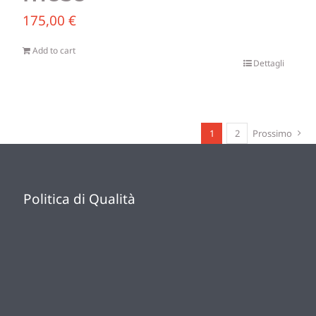
175,00
€
Add to cart
Dettagli
1
2
Prossimo
Politica di Qualità