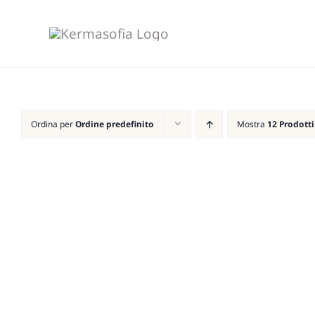
Salta
al
contenuto
Ordina per
Ordine predefinito
Mostra
12 Prodotti