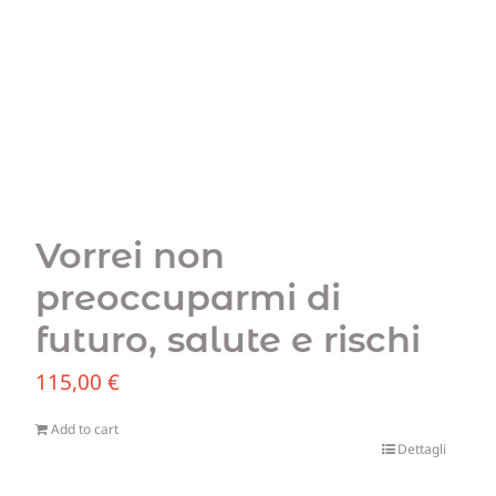
Vorrei non
preoccuparmi di
futuro, salute e rischi
115,00
€
Add to cart
Dettagli